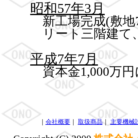
昭和57年3月
新工場完成(敷地
リート三階建て、
平成7年7月
資本金1,000万
｜
会社概要
｜
取扱商品
｜
主要機械