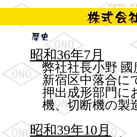
昭和36年7月
弊社社長小野 
新宿区中落合に
押出成形部門に
機、切断機の製
昭和39年10月