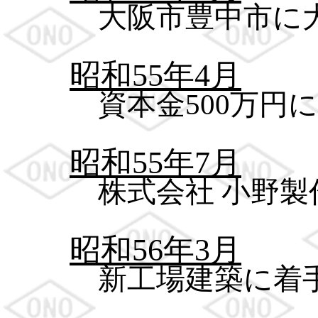
大阪市豊中市に
昭和55年4月
資本金500万円
昭和55年7月
株式会社 小野
昭和56年3月
新工場建築に着