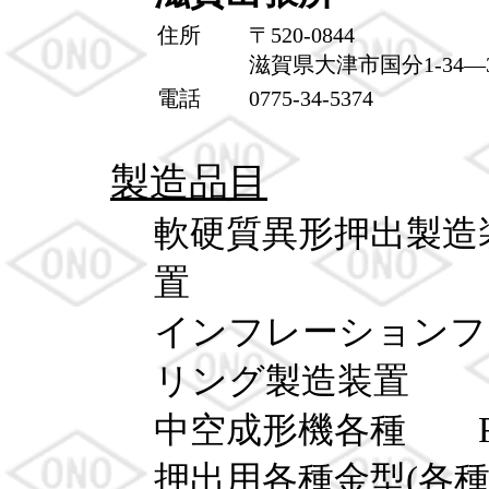
住所
〒520-0844
滋賀県大津市国分1-34―
電話
0775-34-5374
製造品目
軟硬質異形押出製
置
インフレーション
リング製造装置
中空成形機各種 F
押出用各種金型(各